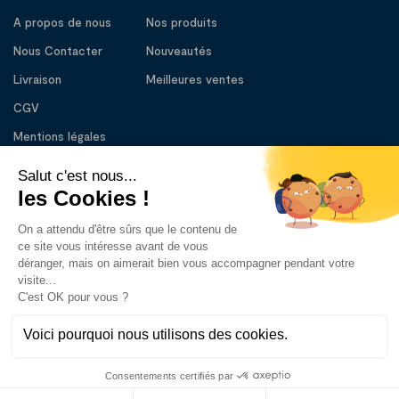
A propos de nous
Nos produits
Nous Contacter
Nouveautés
Livraison
Meilleures ventes
CGV
Mentions légales
BESOIN D’AIDE
01 56 56 83 33
Lundi – Vendredi : 10:00 - 13:00
14:30 – 18:30
contact@tlcdm.com
Copyright © 2023 tout le confort du malade. Tous droits
réservés. Site réalisé par Graphizen