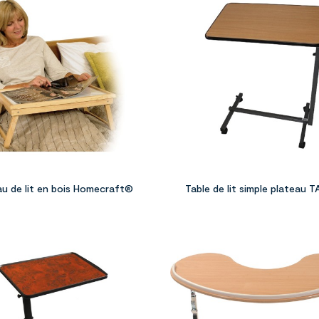



au de lit en bois Homecraft®
Table de lit simple plateau 

