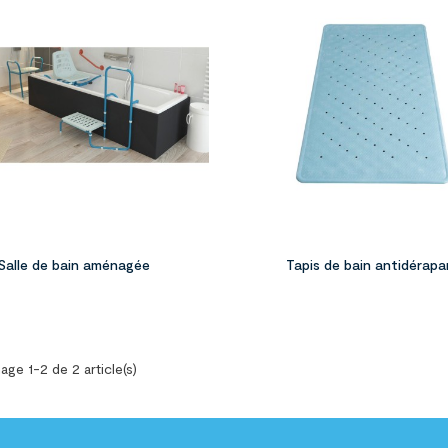



Salle de bain aménagée
Tapis de bain antidérap
age 1-2 de 2 article(s)