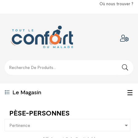
Où nous trouver ?
Bas
☰
Le Magasin
la
PÈSE-PERSONNES
nav

Pertinence