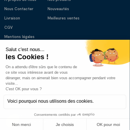
Nous Contacter
Nouveautés
Livraison
Meilleures ventes
CGV
Mentions légales
BESOIN D’AIDE
01 56 56 83 33
Lundi – Vendredi : 10:00 - 13:00
14:30 – 18:30
contact@tlcdm.com
Copyright © 2023 tout le confort du malade. Tous droits
réservés. Site réalisé par Graphizen