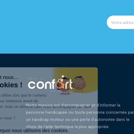
Notre mission est d'accompagner et d’informer la
personne handicapée ou toute personne concernée par
un handicap moteur ou une perte d’autonomie dans le
choix de l’aide technique la plus appropriée.