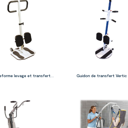



eforme levage et transfert
Guidon de transfert Vertic
Turnax

