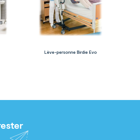


Lève-personne Birdie Evo
rester