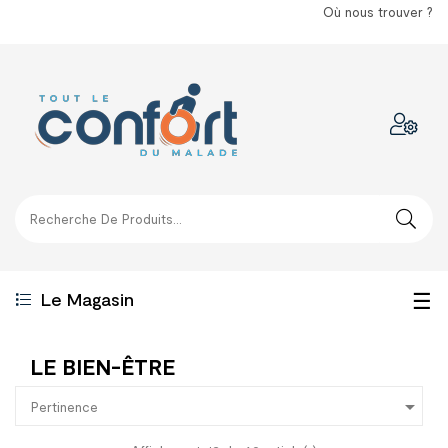
Où nous trouver ?
Bas
☰
Le Magasin
la
LE BIEN-ÊTRE
nav

Pertinence