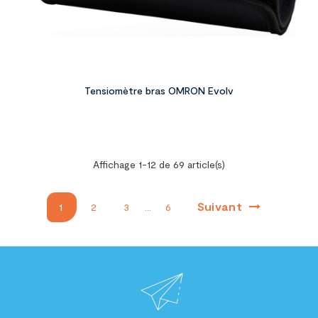
Tensiomètre bras OMRON Evolv
Affichage 1-12 de 69 article(s)
Suivant
1
2
3
…
6