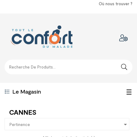
Où nous trouver ?
Bas
☰
Le Magasin
la
CANNES
nav

Pertinence