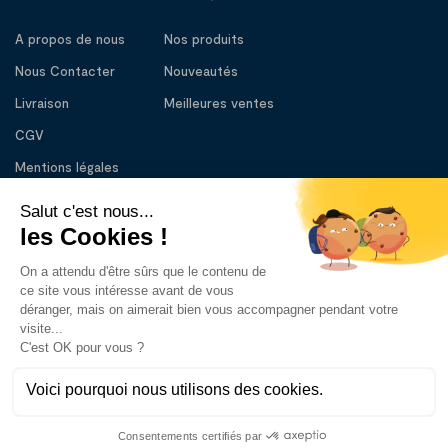
A propos de nous
Nos produits
Nous Contacter
Nouveautés
Livraison
Meilleures ventes
CGV
Mentions légales
BESOIN D’AIDE
01 56 56 83 33
Lundi – Vendredi : 10:00 - 13:00
14:30 – 18:30
contact@tlcdm.com
Copyright © 2023 tout le confort du malade. Tous droits