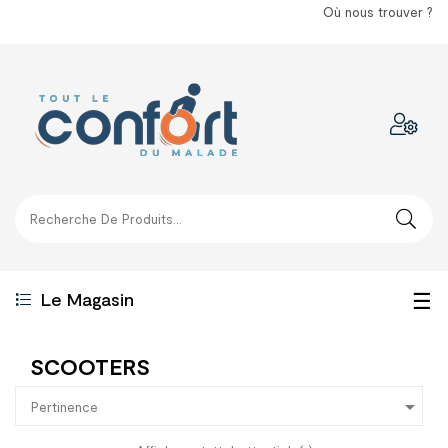
Où nous trouver ?
Bas
☰
Le Magasin
la
SCOOTERS
nav

Pertinence