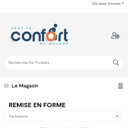
Où nous trouver ?
Bas
☰
Le Magasin
la
REMISE EN FORME
nav

Pertinence