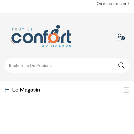
Où nous trouver ?
Bas
☰
Le Magasin
la
nav