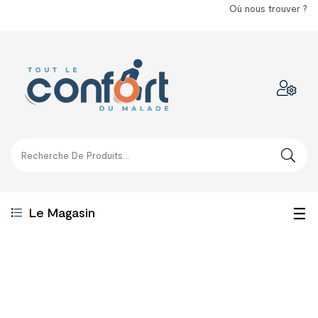
Où nous trouver ?
Bas
☰
Le Magasin
la
nav