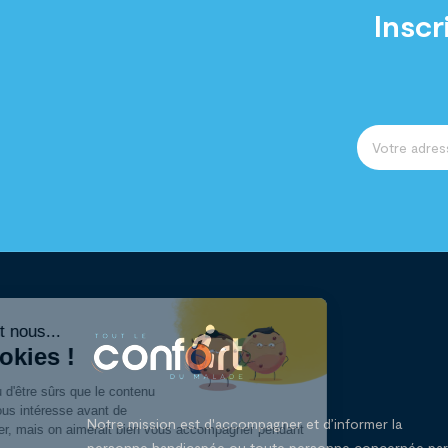
Inscr
Notre mission est d'accompagner et d’informer la
personne handicapée ou toute personne concernée par