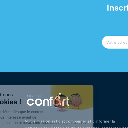
Inscr
Notre mission est d'accompagner et d’informer la
personne handicapée ou toute personne concernée par