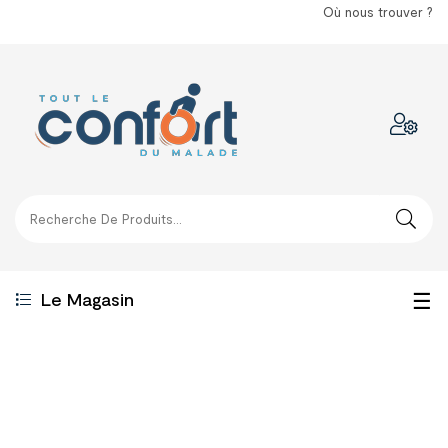
Où nous trouver ?
Bas
☰
Le Magasin
la
nav