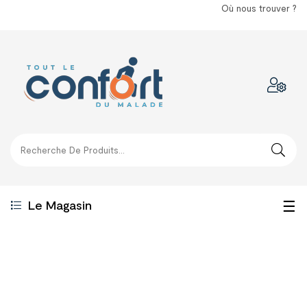
Où nous trouver ?
Bas
☰
Le Magasin
la
nav