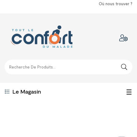
Où nous trouver ?
Bas
☰
Le Magasin
la
nav