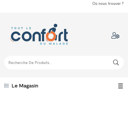
Où nous trouver ?
Bas
☰
Le Magasin
la
nav