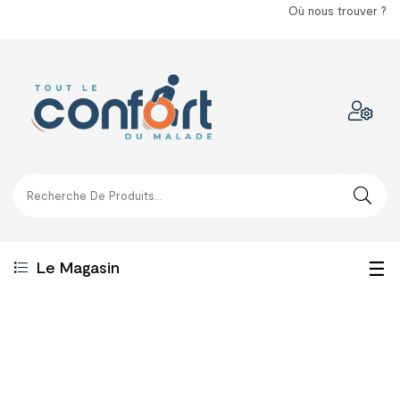
Où nous trouver ?
Bas
☰
Le Magasin
la
nav