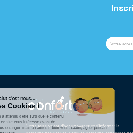
Inscr
Notre mission est d'accompagner et d’informer la
personne handicapée ou toute personne concernée par