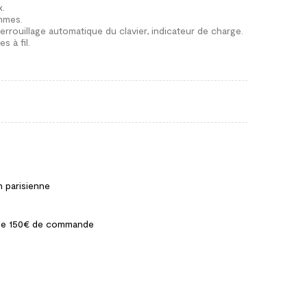
x.
ammes.
errouillage automatique du clavier, indicateur de charge.
s à fil.
n parisienne
ir de 150€ de commande