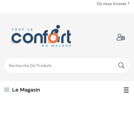
Où nous trouver ?
Bas
☰
Le Magasin
la
nav