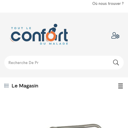
Où nous trouver ?
Bas
☰
Le Magasin
la
nav