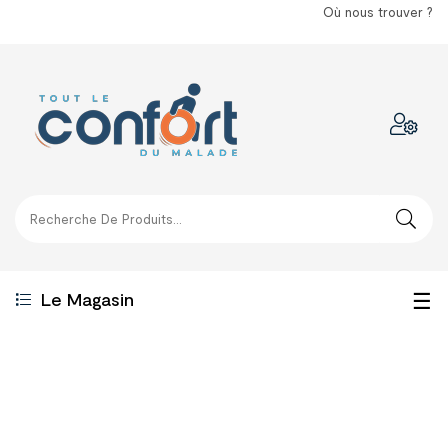
Où nous trouver ?
Bas
☰
Le Magasin
la
nav