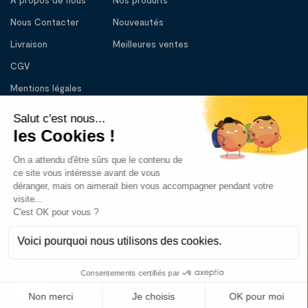
A propos de nous
Nos produits
Nous Contacter
Nouveautés
Livraison
Meilleures ventes
CGV
Mentions légales
BESOIN D’AIDE
01 56 56 83 33
Lundi – Vendredi : 10:00 - 13:00
14:30 – 18:30
contact@tlcdm.com
Copyright © 2023 tout le confort du malade. Tous droits
réservés. Site réalisé par Graphizen