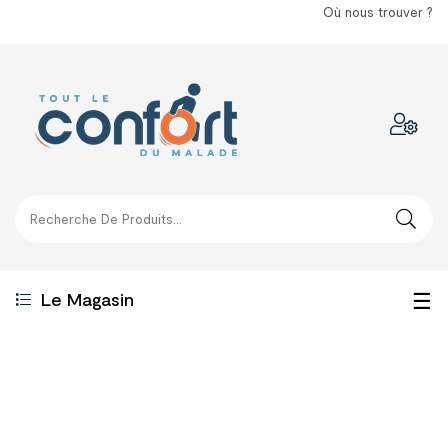
Où nous trouver ?
Bas
☰
Le Magasin
la
nav